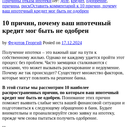
Причины отказа ипотеки
Тег:
долг
,
кредит
,
одобрение
,
причина
,
риск
Оставить комментарий
к 10 причин, почему
ваш ипотечный кредит мог быть не одобрен
10 причин, почему ваш ипотечный
кредит мог быть не одобрен
by
Федотов Георгий
Posted on
17.12.2024
Получение ипотеки – это важный шаг на пути к
собственному жилью. Однако не каждому удается пройти этот
процесс без проблем. Часто заемщики сталкиваются с
отказами, что может вызывать разочарование и недоумение.
Почему же так происходит? Существует множество факторов,
которые могут повлиять на решение банка.
В этой статье мы рассмотрим 10 наиболее
распространенных причин, по которым ваш ипотечный
кредит мог быть не одобрен.
Понимание этих причин
поможет выявить слабые места вашей финансовой ситуации и
подготовиться к следующему обращению в банк. Будьте
внимательны и проанализируйте свою заявку на ипотеку,
прежде чем снова пытаться получить одобрение.