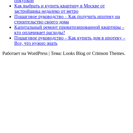
покупкой
Как выбрать и купить квартиру в Москве от
застройщика недалеко от метро
Пошаговое руководство – Как получить ипотеку на
строительство своего дома
Капитальный ремонт приватизированной квартиры –
кто оплачивает расходы?
Пошаговое руководство – Как купить дом в ипотеку –
Все, что нужно знать
Работает на WordPress
|
Тема: Looks Blog от Crimson Themes.