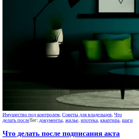
Имущество под контролем
,
Советы для владельцев
,
Что
делать после
Тег:
документы
,
жилье
,
ипотека
,
квартира
,
шаги
Что делать после подписания акта