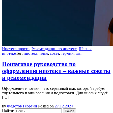
Ипотека просто
,
Рекомендации по ипотеке
,
Шаги к
ипотеке
Тег:
ипотека
,
план
,
совет
,
термин
,
шаг
Пошаговое руководство по
оформлению ипотеки – важные советы
и рекомендации
Оформление ипотеки – это серьезный шаг, который требует
тщательного планирования и подготовки. Для многих людей
[…]
by
Федотов Георгий
Posted on
27.12.2024
Найти: