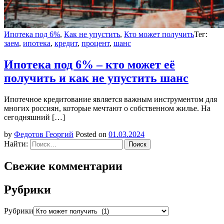
Ипотека под 6%
,
Как не упустить
,
Кто может получить
Тег:
заем
,
ипотека
,
кредит
,
процент
,
шанс
Ипотека под 6% – кто может её
получить и как не упустить шанс
Ипотечное кредитование является важным инструментом для
многих россиян, которые мечтают о собственном жилье. На
сегодняшний […]
by
Федотов Георгий
Posted on
01.03.2024
Найти:
Свежие комментарии
Рубрики
Рубрики