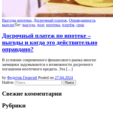
Выгоды ипотеки
,
Досрочный платеж
,
Оправданность
выплат
Тег:
выгода
,
долг
,
ипотека
,
платёж
,
срок
Досрочный платеж по ипотеке –
выгоды и когда это действительно
оправдано?
В условиях современного финансового рынка многие
заемщики задумываются о возможности досрочного
погашения ипотечного кредита. Эта […]
by
Федотов Георгий
Posted on
27.04.2024
Найти:
Свежие комментарии
Рубрики