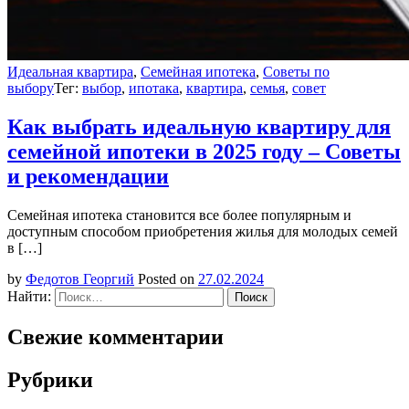
Идеальная квартира
,
Семейная ипотека
,
Советы по
выбору
Тег:
выбор
,
ипотака
,
квартира
,
семья
,
совет
Как выбрать идеальную квартиру для
семейной ипотеки в 2025 году – Советы
и рекомендации
Семейная ипотека становится все более популярным и
доступным способом приобретения жилья для молодых семей
в […]
by
Федотов Георгий
Posted on
27.02.2024
Найти:
Свежие комментарии
Рубрики