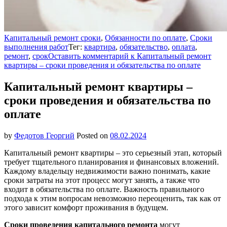
Капитальный ремонт сроки
,
Обязанности по оплате
,
Сроки
выполнения работ
Тег:
квартира
,
обязательство
,
оплата
,
ремонт
,
срок
Оставить комментарий
к Капитальный ремонт
квартиры – сроки проведения и обязательства по оплате
Капитальный ремонт квартиры –
сроки проведения и обязательства по
оплате
by
Федотов Георгий
Posted on
08.02.2024
Капитальный ремонт квартиры – это серьезный этап, который
требует тщательного планирования и финансовых вложений.
Каждому владельцу недвижимости важно понимать, какие
сроки затраты на этот процесс могут занять, а также что
входит в обязательства по оплате. Важность правильного
подхода к этим вопросам невозможно переоценить, так как от
этого зависит комфорт проживания в будущем.
Сроки проведения капитального ремонта
могут