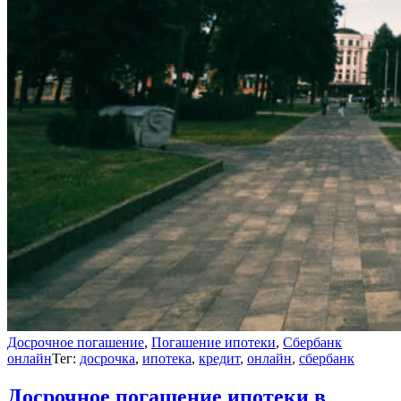
Досрочное погашение
,
Погашение ипотеки
,
Сбербанк
онлайн
Тег:
досрочка
,
ипотека
,
кредит
,
онлайн
,
сбербанк
Досрочное погашение ипотеки в