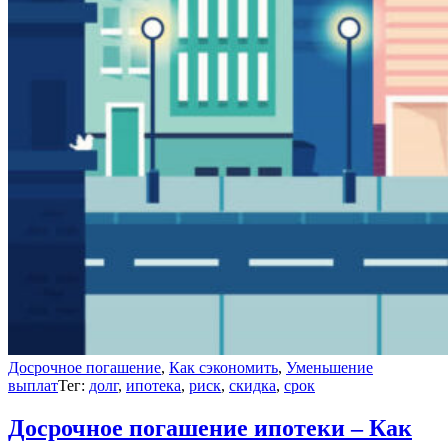
Досрочное погашение
,
Как сэкономить
,
Уменьшение
выплат
Тег:
долг
,
ипотека
,
риск
,
скидка
,
срок
Досрочное погашение ипотеки – Как