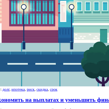
г:
долг
,
ипотека
,
риск
,
скидка
,
срок
экономить на выплатах и уменьшить фин